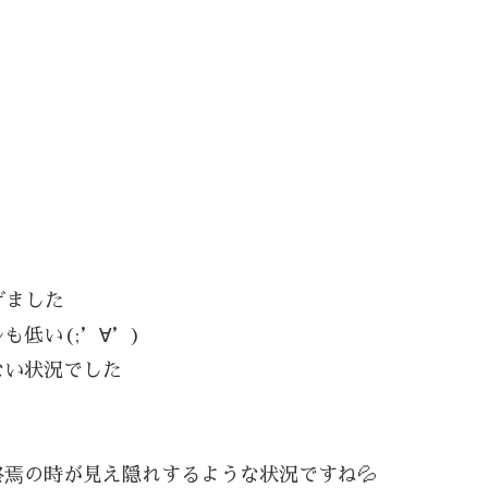
げました
低い(;’∀’)
ない状況でした
焉の時が見え隠れするような状況ですね💦