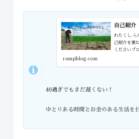
自己紹介
わたくし,ら
己紹介を兼
くださいプ
リーマン（メ
rampblog.com
40過ぎでもまだ遅くない！
ゆとりある時間とお金のある生活を目