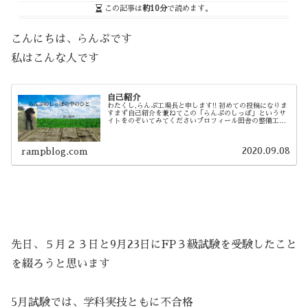
この記事は
約10分
で読めます。
こんにちは、らんぷです
私はこんな人です
自己紹介
わたくし,らんぷ工場長と申します!! 初めての投稿になりま
すまず自己紹介を兼ねてこの「らんぷのしっぽ」というサ
イトをのぞいてみてくださいプロフィール田舎の整備工場
に勤務している現在４０代サラリーマン（メカニック・サ
ービスフロント兼保険アドバ...
2020.09.08
rampblog.com
先日、５月２３日と9月23日にFP３級試験を受験したこと
を綴ろうと思います
5月試験では、学科実技ともに不合格