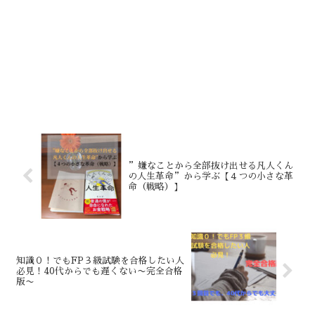
”嫌なことから全部抜け出せる凡人くん
の人生革命”から学ぶ【４つの小さな革
命（戦略）】
知識０！でもFP３級試験を合格したい人
必見！40代からでも遅くない〜完全合格
版〜