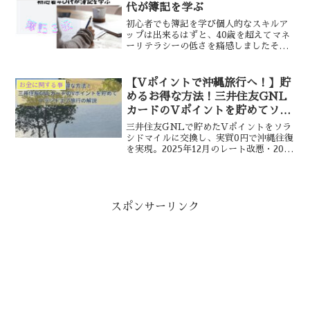
代が簿記を学ぶ
初心者でも簿記を学び個人的なスキルア
ップは出来るはずと、40歳を超えてマネ
ーリテラシーの低さを痛感しましたそこ
で、まずFP３級から取得しましたその後
FP２級を目指していくか、それとも簿記
３級を目指すのかかなり迷いましたが今
【Vポイントで沖縄旅行へ！】貯
お金に関する事
回は、簿記試験へのチャレンジを決意し
めるお得な方法！三井住友GNL
ました
カードのVポイントを貯めてソラ
シドエア旅行の解説
三井住友GNLで貯めたVポイントをソラ
シドマイルに交換し、実質0円で沖縄往復
を実現。2025年12月のレート改悪・2026
年3月のau PAY改定にも完全対応。体験
談と最新ルート解説。
スポンサーリンク